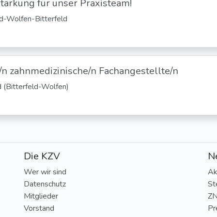
tärkung für unser Praxisteam!
eld-Wolfen-Bitterfeld
/n zahnmedizinische/n Fachangestellte/n
ld (Bitterfeld-Wolfen)
Die KZV
N
Wer wir sind
Ak
Datenschutz
St
Mitglieder
Z
Vorstand
Pr