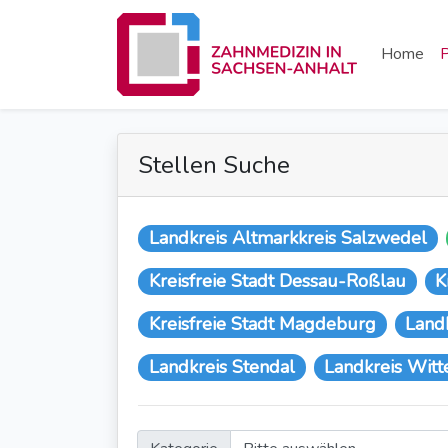
Home
P
Stellen Suche
Landkreis Altmarkkreis Salzwedel
Kreisfreie Stadt Dessau-Roßlau
K
Kreisfreie Stadt Magdeburg
Land
Landkreis Stendal
Landkreis Wit